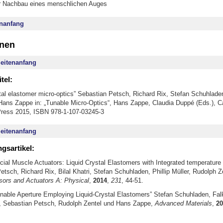
r Nachbau eines menschlichen Auges
nanfang
onen
eitenanfang
tel:
stal elastomer micro-optics” Sebastian Petsch, Richard Rix, Stefan Schuhlade
Hans Zappe in: „Tunable Micro-Optics“, Hans Zappe, Claudia Duppé (Eds.), 
Press 2015, ISBN 978-1-107-03245-3
eitenanfang
gsartikel:
ficial Muscle Actuators: Liquid Crystal Elastomers with Integrated temperatur
etsch, Richard Rix, Bilal Khatri, Stefan Schuhladen, Phillip Müller, Rudolph 
ors and Actuators A: Physical
,
2014
,
231
, 44-51.
Tunable Aperture Employing Liquid-Crystal Elastomers” Stefan Schuhladen, Falk
, Sebastian Petsch, Rudolph Zentel und Hans Zappe,
Advanced Materials
,
20