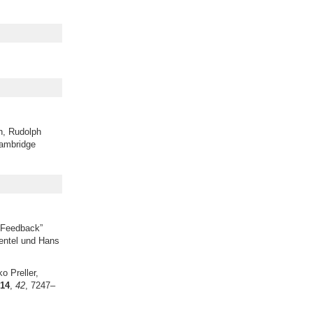
n, Rudolph
Cambridge
e Feedback”
Zentel und Hans
o Preller,
14
,
42
, 7247–