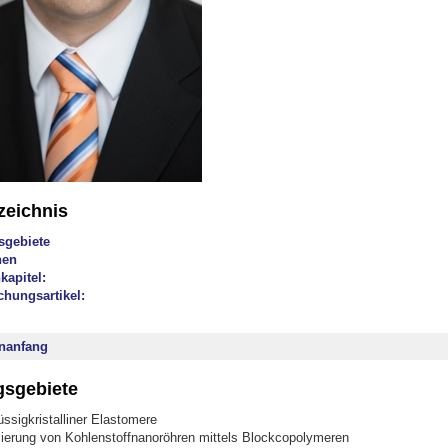
zeichnis
sgebiete
nen
kapitel:
chungsartikel:
nanfang
sgebiete
üssigkristalliner Elastomere
sierung von Kohlenstoffnanoröhren mittels Blockcopolymeren