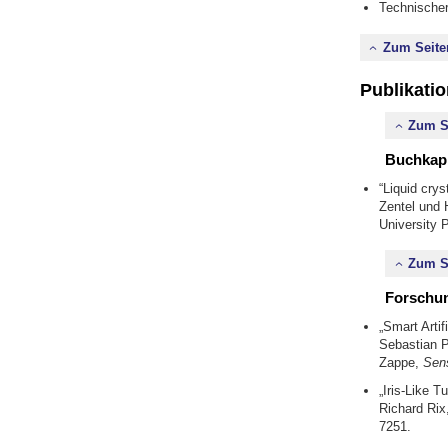
Technische
Zum Seite
Publikati
Zum S
Buchkapi
“Liquid cry
Zentel und 
University 
Zum S
Forschun
„Smart Arti
Sebastian P
Zappe,
Sens
„Iris-Like 
Richard Rix
7251.